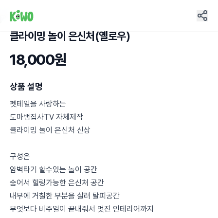
클라이밍 놀이 은신처(옐로우)
9
18,000원
상품 설명
펫테일을 사랑하는
도마뱀집사TV 자체제작
클라이밍 놀이 은신처 신상
구성은
암벽타기 할수있는 놀이 공간
숨어서 힐링가능한 은신처 공간
내부에 거칠한 부분을 살려 탈피공간
무엇보다 비주얼이 끝내줘서 멋진 인테리어까지