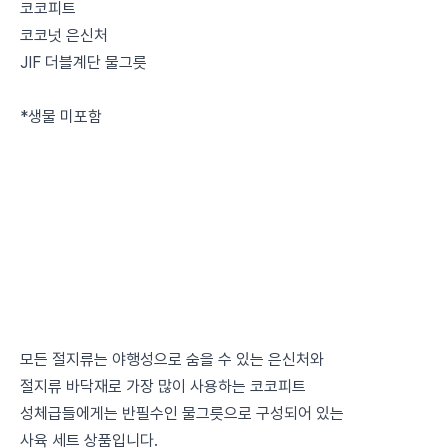
코코피트
코코넛 은신처
JIF 더블계단 물그릇
*생물 미포함
모든 절지류는 야행성으로 숨을 수 있는 은신처와
절지류 바닥재로 가장 많이 사용하는 코코피트
성체급들에게는 반필수인 물그릇으로 구성되어 있는
사육 세트 상품입니다.