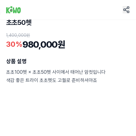
초초50헷
1
1,400,000원
980,000원
30%
상품 설명
초초100헷 × 초초50헷 사이에서 태어난 암컷입니다
색감 좋은 트라이 초초헷도 고퀄로 준비하셔야죠