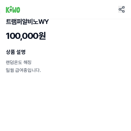
트램퍼알비노WY
6
100,000원
상품 설명
랜덤온도 해칭
밀웜 급여중입니다.