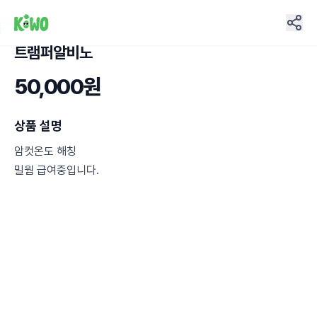
트램퍼알비노
21
50,000원
상품 설명
암컷온도 해칭
밀웜 급여중입니다.