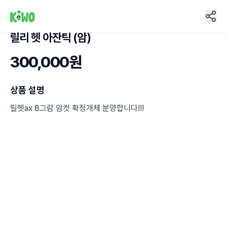
릴리 헷 아잔틱 (암)
7
300,000원
상품 설명
릴헷ax 8그람 암컷 확정개체 분양합니다!!!