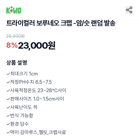
트라이컬러 보루네오 크랩 -암/숫 랜덤 발송
17
25,000원
23,000원
8%
상품 설명
✓최대크기 1㎝
✓적정PH수치 6.5~7.5
✓사육적정온도 23~28℃사이
✓판매사이즈 1.0~1.5㎝사이
✓사육난이도 하
✓번식 가능함
✓환경 담수
✓먹이 감마루스,펠릿,크랩사료