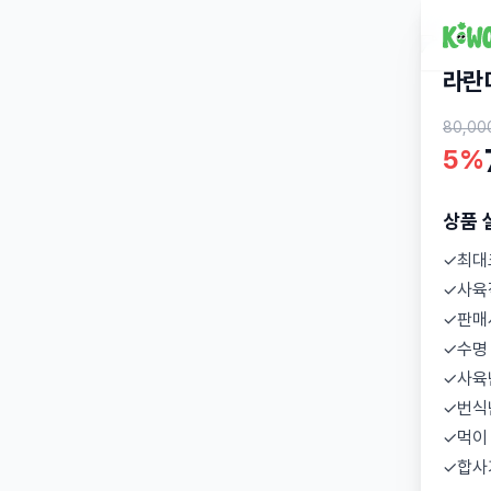
라란
80,00
5%
상품 
✓최대
✓사육
✓판매
✓수명
✓사육
✓번식
✓먹이
✓합사