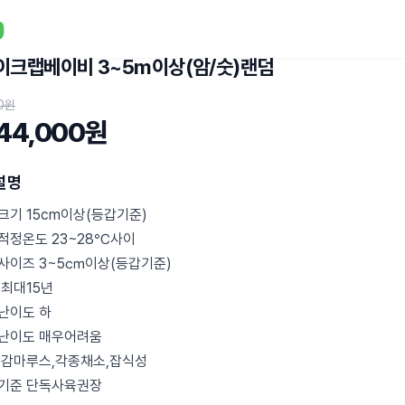
이크랩베이비 3~5m이상(암/숫)랜덤
0원
44,000원
설명
크기 15cm이상(등갑기준)
적정온도 23~28℃사이
사이즈 3~5㎝이상(등갑기준)
 최대15년
난이도 하
난이도 매우어려움
 감마루스,각종채소,잡식성
기준 단독사육권장