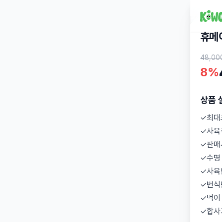
휴메
48,00
8%
상품 
✓최대
✓사육
✓판매
✓수명
✓사육
✓번식
✓먹이
✓합사