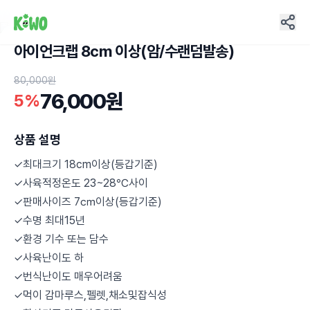
아이언크랩 8cm 이상(암/수랜덤발송)
6
80,000원
76,000원
5%
상품 설명
✓최대크기 18cm이상(등갑기준)
✓사육적정온도 23~28℃사이
✓판매사이즈 7㎝이상(등갑기준)
✓수명 최대15년
✓환경 기수 또는 담수
✓사육난이도 하
✓번식난이도 매우어려움
✓먹이 감마루스,펠렛,채소및잡식성