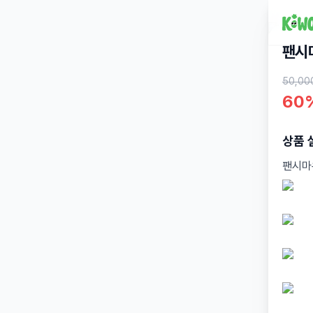
팬시
50,00
60
상품 
팬시마