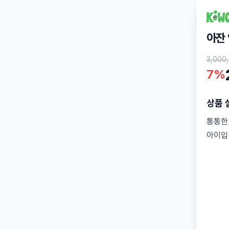
아잔
3,000
7%
상품 
통통한
아이입