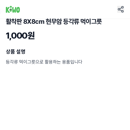
활착판 8X8cm 현무암 등각류 먹이그릇
5
1,000원
상품 설명
등각류 먹이그릇으로 활용하는 용품입니다