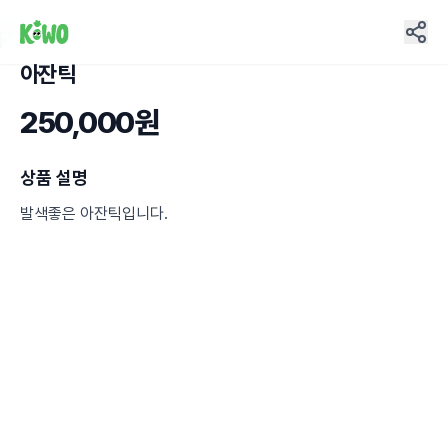
아잔틱
25
250,000원
상품 설명
발색좋은 아잔틱입니다.