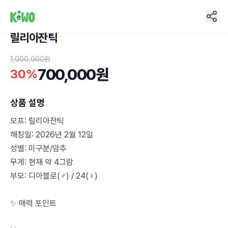
릴리아잔틱
12
1,000,000원
700,000원
30%
상품 설명
모프: 릴리아잔틱
해칭일: 2026년 2월 12일
성별: 미구분/암추
무게: 현재 약 4그람
부모: 디아블로(♂) / 24(♀)
✨ 매력 포인트