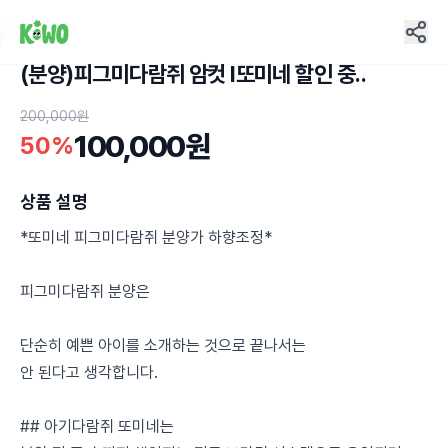
(분양)피그미다람쥐 암컷 I또미네 할인 중..
4
200,000원
100,000원
50%
상품 설명
*또미네 피그미다람쥐 분양가 하향조정*
피그미다람쥐 분양은
단순히 예쁜 아이를 소개하는 것으로 끝나서는
안 된다고 생각합니다.
## 아기다람쥐 또미네는