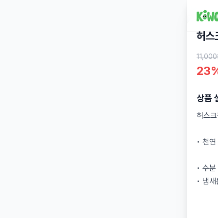
허스
11,00
23
상품 
허스크
• 천
• 수
• 냄