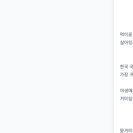
먹이로
살아있
한국 
가장 
야생에
거미입
땅거미