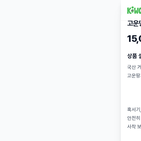
고운
15
상품 
국산 거
고운땅
혹서기
안전히
사착 