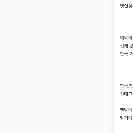
옛실젖
해외의
길게 
한국 
한국/
전대그
맨땅에
땅거미