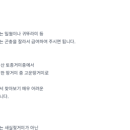
는 밀웜이나 귀뚜라미 등
는 곤충을 잘라서 급여하여 주시면 됩니다.
국산 토종거미중에서
귀한 땅거미 중 고운땅거미로
서 찾아보기 매우 어려운
니다.
는 새실젖거미가 아닌