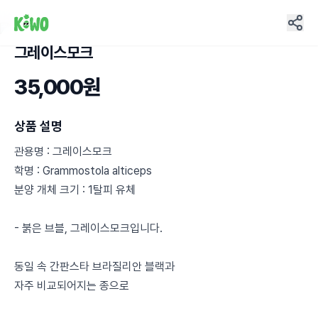
그레이스모크
5
35,000원
상품 설명
관용명 : 그레이스모크
학명 : Grammostola alticeps
분양 개체 크기 : 1탈피 유체
- 붉은 브블, 그레이스모크입니다.
동일 속 간판스타 브라질리안 블랙과
자주 비교되어지는 종으로