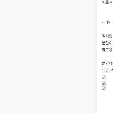
빠르고
- 메인
절지동
분간이
참고용
분양하
입양 