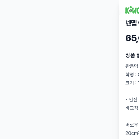
넨뎁
65
상품 
관용명 
학명 : 
크기 :
- 일
비교적
버로우
20c