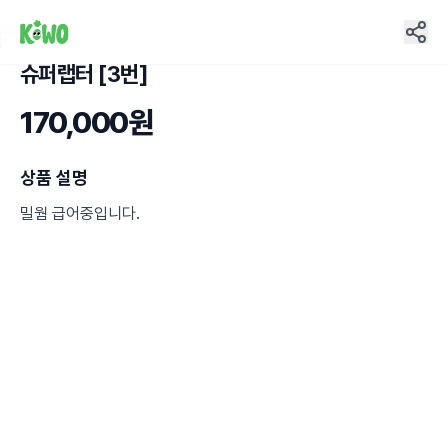
슈퍼랩터 [3번]
2
170,000원
상품 설명
밀웜 급어중입니다.