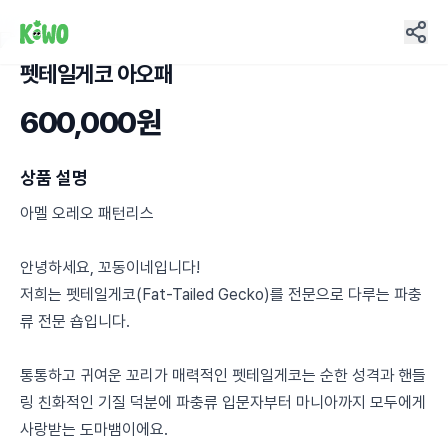
펫테일게코 아오패
12
600,000원
상품 설명
아멜 오레오 패턴리스
안녕하세요, 꼬동이네입니다!
저희는 펫테일게코(Fat-Tailed Gecko)를 전문으로 다루는 파충
류 전문 숍입니다.
통통하고 귀여운 꼬리가 매력적인 펫테일게코는 순한 성격과 핸들
링 친화적인 기질 덕분에 파충류 입문자부터 마니아까지 모두에게
사랑받는 도마뱀이에요.