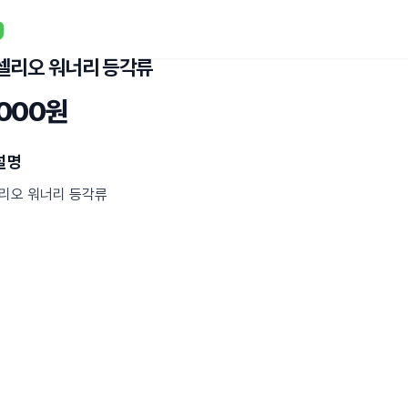
셀리오 워너리 등각류
,000원
설명
리오 워너리 등각류