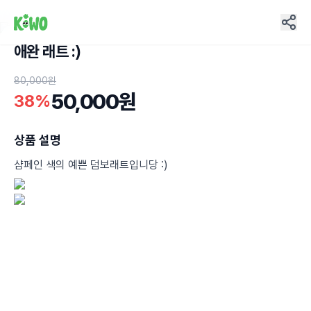
애완 래트 :)
9
80,000원
50,000원
38%
상품 설명
샴페인 색의 예쁜 덤보래트입니당 :)