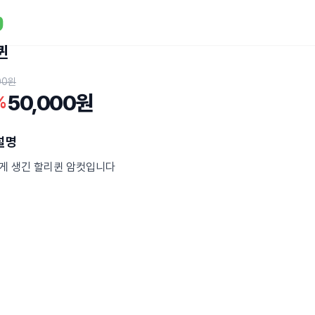
퀸
00원
50,000원
%
설명
게 생긴 할리퀸 암컷입니다