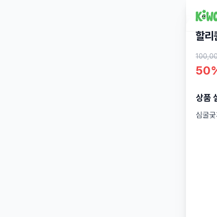
할리
100,0
50
상품 
심굴궂