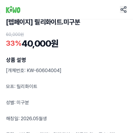
[렙페이지] 릴리화이트.미구분
8
60,000원
40,000원
33%
상품 설명
[개체번호: KW-60604004]
모프: 릴리화이트
성별: 미구분
해칭일: 2026.05월생