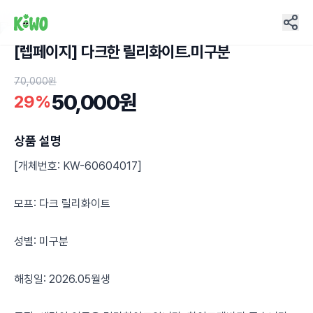
[렙페이지] 다크한 릴리화이트.미구분
7
70,000원
50,000원
29%
상품 설명
[개체번호: KW-60604017]
모프: 다크 릴리화이트
성별: 미구분
해칭일: 2026.05월생