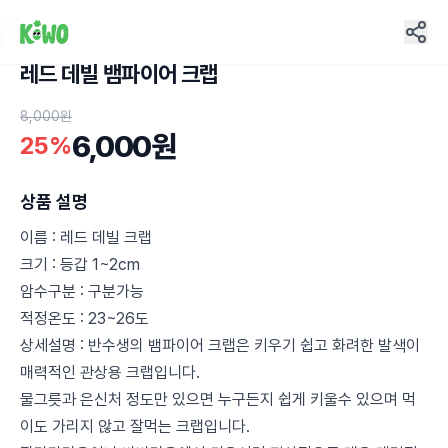
레드 데빌 뱀파이어 크랩
17
8,000원
6,000원
25%
상품 설명
이름 : 레드 데빌 크랩
크기 : 등갑 1~2cm
암수구분 : 구분가능
적정온도 : 23~26도
상세설명 : 반수생의 뱀파이어 크랩은 키우기 쉽고 화려한 발색이
매력적인 관상용 크랩입니다.
물그릇과 은신처 정도만 있으면 누구든지 쉽게 키울수 있으며 먹
이도 가리지 않고 잘먹는 크랩입니다.