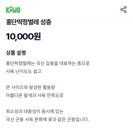
홍단딱정벌레 성충
19
10,000원
상품 설명
홍단딱정벌레는 국산 갑충을 대표하는 종으로
사육 난이도도 쉽고
큰 사이즈와 왕성한 활동량
아름다운 발색과 사육 만족도로
희소성과 대중성이 동시에 있는
국산 곤충 사육 문화에 꽃과 같은 곤충입니다.