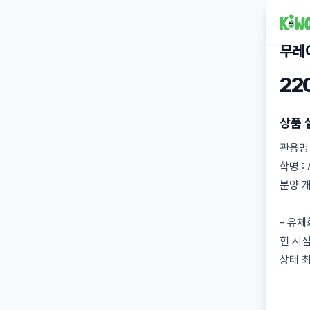
무레
22
상품 
관용명 
학명 : 
분양 개
- 유체
현 시
상태 