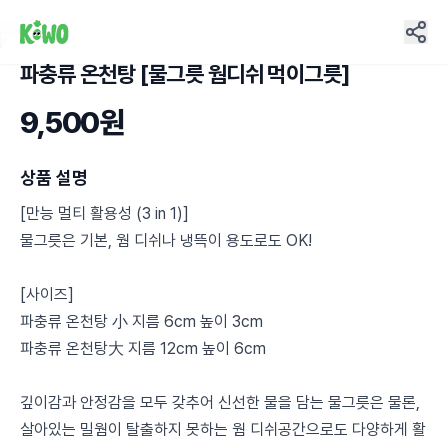
파충류 온천탕 [물그릇 웜디쉬 먹이그릇]
22
9,500원
상품 설명
[만능 멀티 활용성 (3 in 1)]
물그릇은 기본, 웜 디쉬나 냉뜩이 용도로도 OK!
[사이즈]
파충류 온천탕 小 지름 6cm 높이 3cm
파충류 온천탕大 지름 12cm 높이 6cm
깊이감과 안정감을 모두 갖추어 신선한 물을 담는 물그릇은 물론,
살아있는 밀웜이 탈출하지 못하는 웜 디쉬공간으로도 다양하게 활