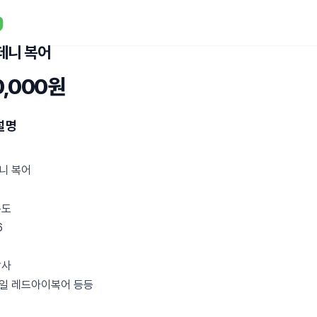
데니 복어
0,000원
설명
니 복어
온도
6
합사
일 레드아이복어 등등