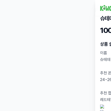
슈테
10
상품 
이름
슈테데
추천 
24~2
추천 
레드테