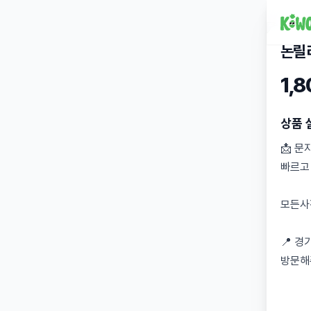
논릴
1,
상품 
📩 문
빠르고
모든사진
📍 경
방문해