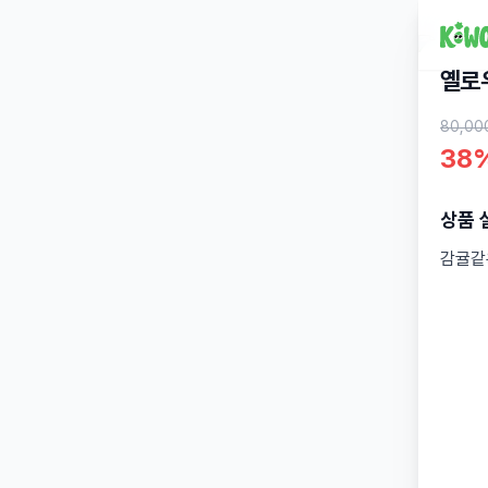
옐로
80,00
38
상품 
감귤같