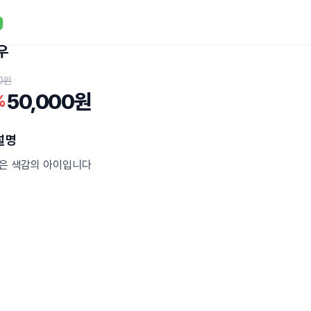
우
0원
50,000원
%
설명
은 색감의 아이입니다