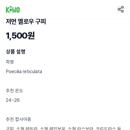
저먼 옐로우 구피
4
1,500원
상품 설명
학명
Poecilia reticulata
추천 온도
24~26
추천 합사어종
구피, 소형 테트라, 소형 레인보우, 소형 라스보라, 코리도라스 등