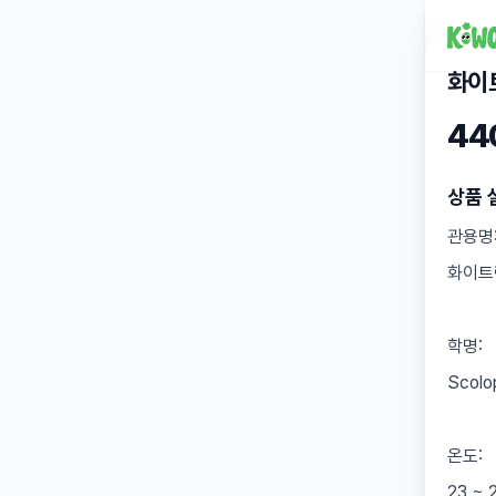
화이
44
상품 
관용명
화이트
학명:
Scolo
온도:
23 ~ 