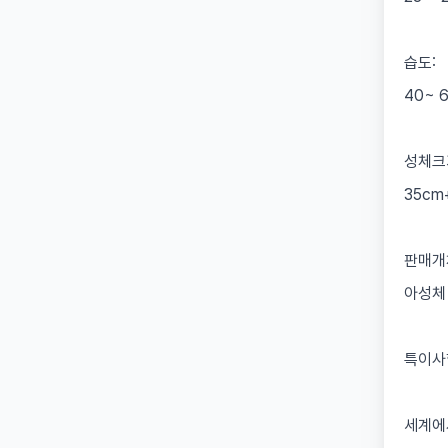
습도:
40~ 
성체크
35cm
판매개
아성체 
특이사
세계에