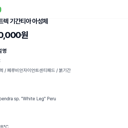
트렉 기간티아 아성체
0,000원
설명
:
렉 / 페루비안자이언트센티패드 / 붉기간
pendra sp. "White Leg" Peru
28°C