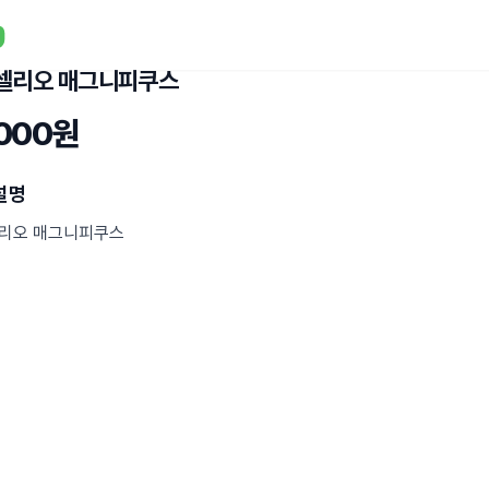
셀리오 매그니피쿠스
,000원
설명
리오 매그니피쿠스