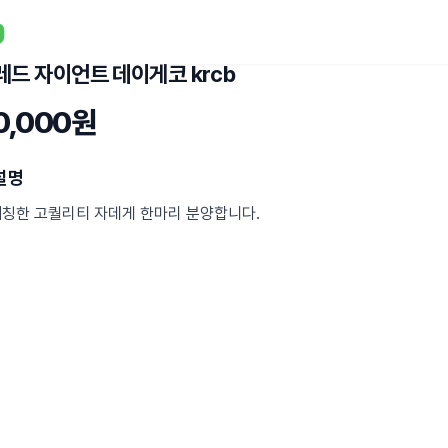
레드 자이언트 데이게코 krcb
0,000원
설명
해칭한 고퀄리티 자데게 한마리 분양합니다.