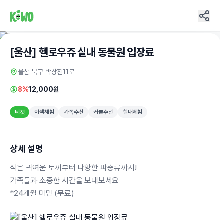
[울산] 헬로우쥬 실내 동물원 입장료
울산 북구 박상진11로
8%
12,000원
티켓
이색체험
가족추천
커플추천
실내체험
상세 설명
작은 귀여운 토끼부터 다양한 파충류까지!
가족들과 소중한 시간을 보내보세요
*24개월 미만 (무료)