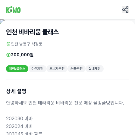
인천 비바리움 클래스
인천 남동구 석정로
200,000원
체험/클래스
이색체험
초보자추천
커플추천
실내체험
상세 설명
안녕하세요 인천 테라리움 비바리움 전문 매장 물멍풀멍입니다.
202030 비바
202024 비바
303045 비바,팔루